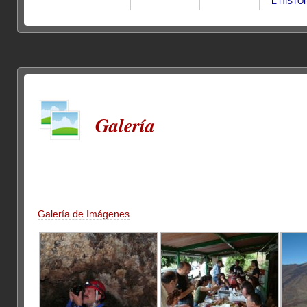
E HISTO
Galería
Galería de Imágenes