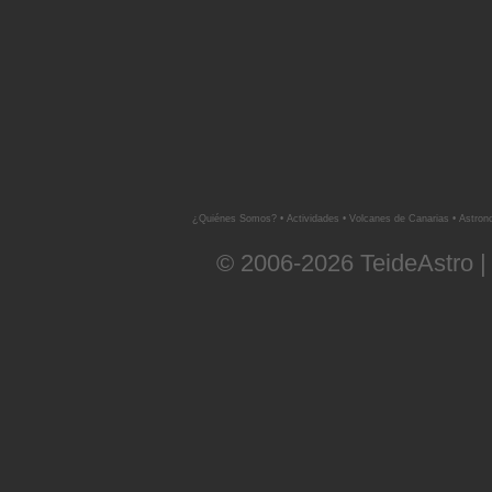
¿Quiénes Somos?
•
Actividades
•
Volcanes de Canarias
•
Astron
© 2006-2026 TeideAstro |