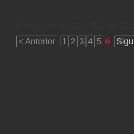
Enseñando
51
-
51
de
51
6
< Anterior
1
2
3
4
5
Sigu