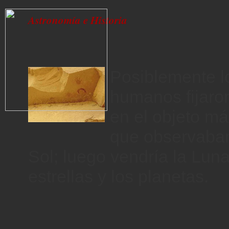
Astronomía e Historia
Posiblemente l
humanos fijaro
en el objeto m
que observaban 
Sol; luego vendría la Lun
estrellas y los planetas.