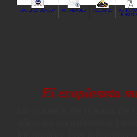
¿QUÍENES SOMOS?
ACTIVIDADES
VOLCANES
ASTRONO
E HISTO
El exoplaneta m
Un planeta de menos de u
años es un auténtico beb
formación. Los científicos