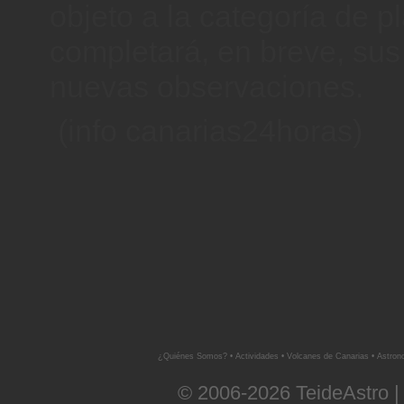
objeto a la categoría de p
completará, en breve, sus
nuevas observaciones.
(info canarias24horas)
¿Quiénes Somos?
•
Actividades
•
Volcanes de Canarias
•
Astron
© 2006-2026 TeideAstro |