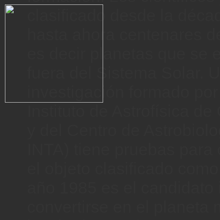
clasificado desde la déca
hasta ahora centenares d
es decir planetas que se 
fuera del Sistema Solar. 
investigación formado por
Instituto de Astrofísica de
y del Centro de Astrobiol
INTA) tiene pruebas para 
el objeto clasificado com
año 1985 es el candidato 
convertirse en el planeta