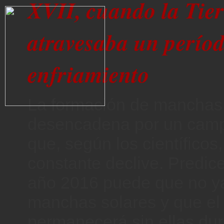
XVII, cuando la Tie
atravesaba un perío
enfriamiento
La formación de manchas 
desencadena por un cam
que, según los científicos
constante declive. Predic
año 2016 puede que no y
manchas solares y que el
permanecerá sin ellas dur