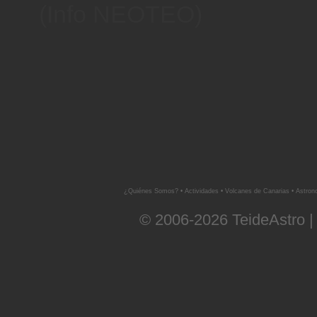
(Info NEOTEO)
¿Quiénes Somos?
•
Actividades
•
Volcanes de Canarias
•
Astron
© 2006-2026 TeideAstro |