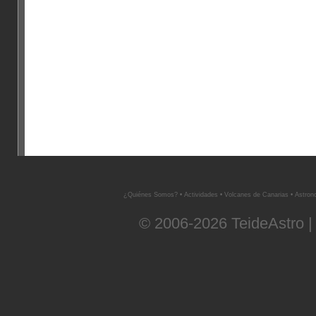
¿Quiénes Somos?
•
Actividades
•
Volcanes de Canarias
•
Astron
© 2006-2026 TeideAstro |